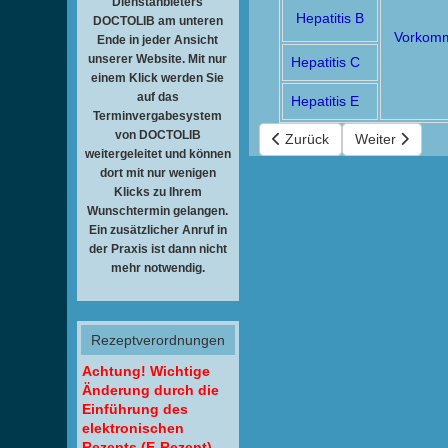
Dienstanbieters
Hepatitis B
DOCTOLIB am unteren
Vorkom
Ende in jeder Ansicht
unserer Website. Mit nur
Hepatitis C
einem Klick werden Sie
auf das
Hepatitis E
Terminvergabesystem
von DOCTOLIB
Vorheriger Beitrag: Hantafi
Nächster Beitr
Zurück
Weiter
weitergeleitet und können
dort mit nur wenigen
Klicks zu Ihrem
Wunschtermin gelangen.
Ein zusätzlicher Anruf in
der Praxis ist dann nicht
mehr notwendig.
Rezeptverordnungen
Achtung! Wichtige
Änderung durch die
Einführung des
elektronischen
Rezepts (E-Rezept)