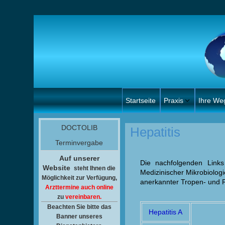
Startseite
Praxis
Ihre We
DOCTOLIB
Hepatitis
Terminvergabe
Auf unserer
Die nachfolgenden Links
Website
steht Ihnen
die
Medizinischer Mikrobiolog
Möglichkeit zur Verfügung,
anerkannter Tropen- und R
Arzttermine auch online
zu
vereinbaren.
Beachten Sie bitte das
Hepatitis A
Banner unseres