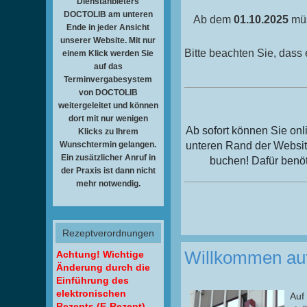
Dienstanbieters
DOCTOLIB am unteren
Ab dem
01.10.2025
müs
Ende in jeder Ansicht
unserer Website. Mit nur
Bitte beachten Sie, dass
einem Klick werden Sie
auf das
Terminvergabesystem
von DOCTOLIB
weitergeleitet und können
dort mit nur wenigen
Ab sofort können Sie on
Klicks zu Ihrem
Wunschtermin gelangen.
unteren Rand der Websit
Ein zusätzlicher Anruf in
buchen! Dafür benö
der Praxis ist dann nicht
mehr notwendig.
Rezeptverordnungen
Willkommen auf 
Achtung! Wichtige
Änderung durch die
Einführung des
elektronischen
Auf
Rezepts (E-Rezept)