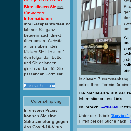
ste
Prax
Bitte klicken Sie
hier
ge
für weitere
de
Informationen
sow
Ihre
Rezeptanforderungen
uns
können Sie ganz
bequem auch direkt
Wir
über unsere Website
una
an uns übermitteln.
sin
Klicken Sie hierzu auf
wäh
den folgenden Button
jed
und Sie gelangen
sol
gleich zu dem für Sie
ein
passenden Formular.
In diesem Zusammenhang ve
online Ihren Termin für ein
Rezeptanforderung
Die Menueleiste auf der re
Informationen und Links.
Corona-Impfung
Im Bereich
"Aktuelles"
infor
In unserer Praxis
Unter der Rubrik
"
Service
"
können Sie eine
Hilfen bei der Suche nach
P
Schutzimpfung gegen
das Covid-19-Virus