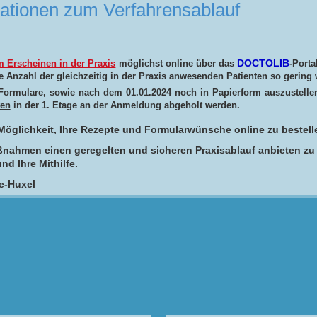
mationen zum Verfahrensablauf
DOCTOLIB
m Erscheinen in der Praxis
möglichst online über das
-Porta
ie Anzahl der gleichzeitig in der Praxis anwesenden Patienten so gering 
Formulare, sowie nach dem 01.01.2024 noch in Papierform auszustel
ten
in der 1. Etage an der Anmeldung abgeholt werden.
 Möglichkeit, Ihre Rezepte und Formularwünsche online zu bestell
aßnahmen einen geregelten und sicheren Praxisablauf anbieten z
nd Ihre Mithilfe.
te-Huxel