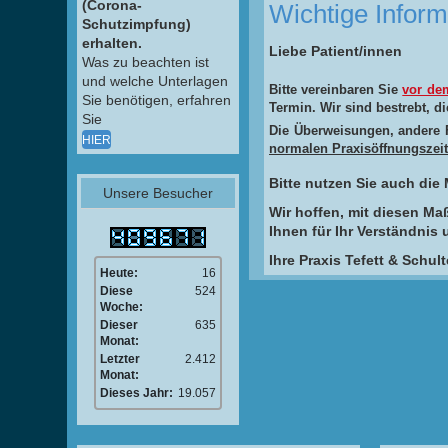
(Corona-
Wichtige Infor
Schutzimpfung)
erhalten.
Liebe Patient/innen
Was zu beachten ist
und welche Unterlagen
Bitte vereinbaren Sie
vor de
Sie benötigen, erfahren
Termin. Wir sind bestrebt, d
Sie
Die Überweisungen, andere 
HIER
normalen Praxisöffnungszei
Bitte nutzen Sie auch die
Unsere Besucher
Wir hoffen, mit diesen M
Ihnen für Ihr Verständnis u
Ihre Praxis Tefett & Schul
Heute:
16
Diese
524
Woche:
Dieser
635
Monat:
Letzter
2.412
Monat:
Dieses Jahr:
19.057