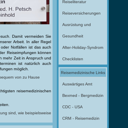
Reiseliteratur
Reiseversicherungen
Ausrüstung und
Gesundheit
esuch. Damit vermeiden Sie
erer Arbeit. In aller Regel
 oder Notfällen ist das auch
After-Holiday-Syndrom
oder Reiseimpfungen können
h mehr Zeit in Anspruch und
Checklisten
terminen ist natürlich auch
pfungen möglich
.
Reisemedizinische Links
e bequem von zu Hause
Auswärtiges Amt
htigsten reisemedizinischen
Bexmed - Bergmedizin
iten.
CDC - USA
tung sind, wie beispielsweise
CRM - Reisemedizin