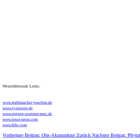
Weiterführende Links:
www.stuhlmacher-joachim.de
www.zyqigong.de
www.qigong-zentrum-muc.de
www.lotus-press.com
www.febe.com
Vorheriger Beitrag: Ohr-Akupunktur
Zurück
Nächster Beitrag: Phyto