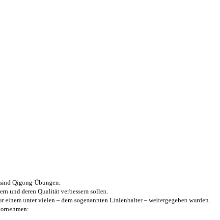
n sind Qigong-Übungen.
rn und deren Qualität verbessern sollen.
ur einem unter vielen – dem sogenannten Linienhalter – weitergegeben wurden.
 vornehmen: