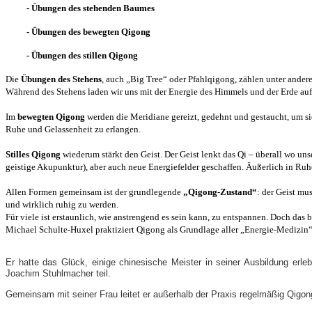
- Übungen des stehenden Baumes
- Übungen des bewegten Qigong
- Übungen des stillen Qigong
Die
Übungen des Stehens
, auch „Big Tree“ oder Pfahlqigong, zählen unter ander
Während des Stehens laden wir uns mit der Energie des Himmels und der Erde auf,
Im
bewegten Qigong
werden die Meridiane gereizt, gedehnt und gestaucht, um si
Ruhe und Gelassenheit zu erlangen.
Stilles Qigong
wiederum stärkt den Geist. Der Geist lenkt das Qi – überall wo uns
geistige Akupunktur), aber auch neue Energiefelder geschaffen. Äußerlich in Ru
Allen Formen gemeinsam ist der grundlegende
„Qigong-Zustand“
: der Geist mu
und wirklich ruhig zu werden.
Für viele ist erstaunlich, wie anstrengend es sein kann, zu entspannen. Doch das
Michael Schulte-Huxel praktiziert Qigong als Grundlage aller „Energie-Medizin
Er hatte das Glück, einige chinesische Meister in seiner Ausbildung er
Joachim Stuhlmacher teil.
Gemeinsam mit seiner Frau leitet er außerhalb der Praxis regelmäßig Qigon