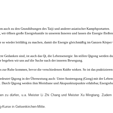
em auch zu den Grundübungen des Taiji und anderer asiatischer Kampfsportarten.
 wir öffnen große Energiekanäle in unserem Inneren und lassen die Energie fließen
e so wieder leitfähig zu machen, damit die Energie gleichmäßig im Ganzen Körper 
ere Gedanken sind, ist auch das Qi, die Lebensenergie. Im stillen Qigong werden du
he begeben wir uns auf die Suche nach der inneren Bewegung.
ss zur Ruhe kommen, bevor die verschiedenen Kräfte wirken. So ist das praktiziere
 bedeutet Qigong in der Überseztung auch: Unter Anstrengung (Gong) mit der Lebens
“. Durch Qigong werden ihm Meridiane und Akupunkturpunkte erfahrbar, Energieba
leben zu dürfen, u.a. Meister Li Zhi Chang und Meister Xu Mingtang. Zude
g-Kurse in Gelsenkirchen-Mitte.