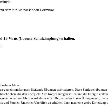
mitteln.
 zu dem für Sie passenden Formular.
Rezeptanforderung
id-19-Virus (Corona-Schutzimpfung) erhalten.
ie
HIER
 absolutes Muss:
lätzen gemeinsam langsam fließende Übungen praktizierten. Diese Zeitlupenübunge
schrieben, die den Energiefluß im Körper anregen sollen und die Energie verfeine
gegeben oder vom Meister auf ein paar Schüler, wobei es immer Übungen gab, die n
Stile und Formen. Um einen Überblick zu erhalten, kann man eine grobe Einteilung