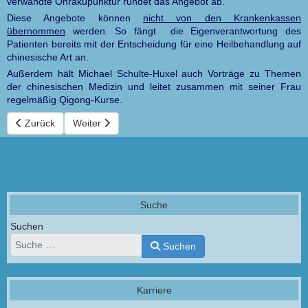
verwandte Ohrakupunktur rundet das Angebot ab.
Diese Angebote können
nicht von den Krankenkassen
übernommen
werden. So fängt die Eigenverantwortung des
Patienten bereits mit der Entscheidung für eine Heilbehandlung auf
chinesische Art an.
Außerdem hält Michael Schulte-Huxel auch Vorträge zu Themen
der chinesischen Medizin und leitet zusammen mit seiner Frau
regelmäßig Qigong-Kurse.
Vorheriger Beitrag: Schmerztherapie
Nächster Beitrag: Akupunktur
Zurück
Weiter
Suche
Suchen
Suchen
Karriere