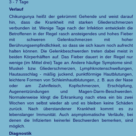
3 - 7 Tage
Verlauf
Chikungunya heißt der gekrümmt Gehende und weist darauf
hin, dass die Krankheit mit starken Gliederschmerzen
verbunden ist. Wenige Tage nach der Infektion entwickeln die
Betroffenen in der Regel rasch ansteigendes und hohes Fieber
mit schweren Gelenkschmerzen mit hoher
Berührungsempfindlichkeit, so dass sie sich kaum noch aufrecht
halten können. Die Gelenkbeschwerden treten dabei meist in
beiden Körperhälften auf. Das Fieber dauert in der Regel nur
wenige (im Mittel drei) Tage an. Andere häufige Symptome sind:
Muskel- bzw. Gliederschmerzen, Lymphknotenschwellungen,
Hautausschlag - mäßig juckend, punktförmige Hautblutungen,
leichtere Formen von Schleimhautblutungen, z. B. aus der Nase
oder am Zahnfleisch, Kopfschmerzen, Erschöpfung,
Augenentzündungen und Magen-Darm-Beschwerden.
Normalerweise klingt die Erkrankung nach etwa ein bis zwei
Wochen von selbst wieder ab und es bleiben keine Schäden
zurück. Nach überstandener Krankheit kommt es zu
lebenslanger Immunität. Auch asymptomatische Verläufe, bei
denen die Infizierten keinerlei Beschwerden bemerken, sind
möglich.
Diagnostik