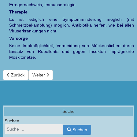
Erregernachweis, Immunserologie
Therapie
Es ist lediglich eine Symptomminderung möglich (mit
Schmerzbekämpfung) möglich. Antibiotika helfen, wie bei allen
Viruserkrankungen nicht.
Vorsorge
Keine Impfmöglichkeit; Vermeidung von Mückenstichen durch
Einsatz von Repellents und gegen Insekten imprägnierte
Moskitonetze.
Vorheriger Beitrag: Chagas-Krankheit (Trypanosomiasis)
Nächster Beitrag: Cholera
Zurück
Weiter
Suche
Suchen
Suchen