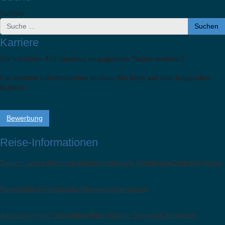
Suchen
Suchen
Karriere
Sie möchten Teil unseres engagierten Teams werden?
Für weitere Informationen klicken Sie bitte auf den folgenden
Button:
Bewerbung
Reise-Informationen
Tropen- und Infektionskrankheiten
Aktuelle Meldungen
Outbreak-News
Reiseländer
Reiseliteratur
Reiseversicherungen
Ausrüstung und Gesundheit
After-Holiday-Syndrom
Checklisten