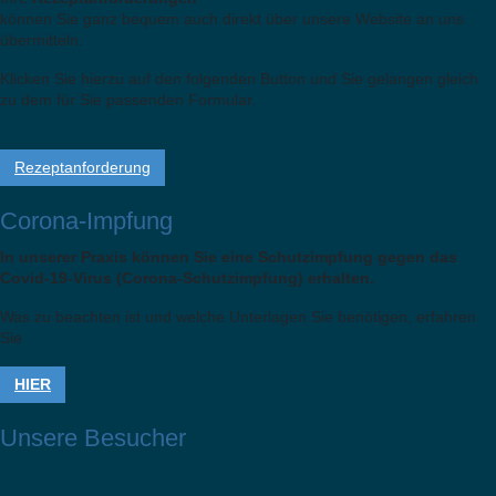
können Sie ganz bequem auch direkt über unsere Website an uns
übermitteln.
Klicken Sie hierzu auf den folgenden Button und Sie gelangen gleich
zu dem für Sie passenden Formular.
Rezeptanforderung
Corona-Impfung
In unserer Praxis können Sie eine Schutzimpfung gegen das
Covid-19-Virus (Corona-Schutzimpfung) erhalten.
Was zu beachten ist und welche Unterlagen Sie benötigen, erfahren
Sie
HIER
Unsere Besucher