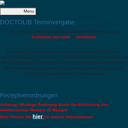
Menu
DOCTOLIB Terminvergabe
Auf unserer Website
steht Ihnen
die Möglichkeit zur Verfügung,
Arzttermine auch online
zu
vereinbaren.
Beachten Sie bitte das Banner unseres Dienstanbieters DOCTOLIB am
unteren Ende in jeder Ansicht unserer Website. Mit nur einem Klick werden Sie
auf das Terminvergabesystem von DOCTOLIB weitergeleitet und können dort
mit nur wenigen Klicks zu Ihrem Wunschtermin gelangen. Ein zusätzlicher
Anruf in der Praxis ist dann nicht mehr notwendig.
Rezeptverordnungen
Achtung! Wichtige Änderung durch die Einführung des
elektronischen Rezepts (E-Rezept)
hier
Bitte klicken Sie
für weitere Informationen
Ihre
Rezeptanforderungen