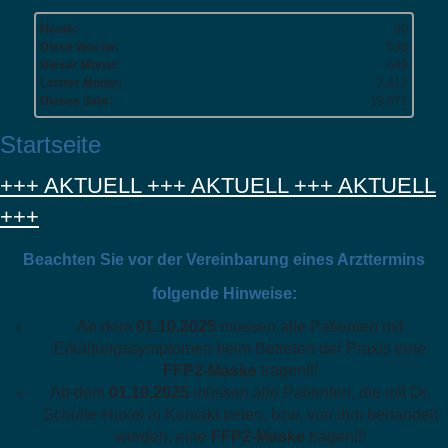
Heute:
30
Diese Woche:
538
Dieser Monat:
649
Letzter Monat:
2.412
Dieses Jahr:
19.071
Startseite
+++ AKTUELL +++ AKTUELL +++ AKTUELL
+++
Beachten Sie vor der Vereinbarung eines Arzttermins
folgende Hinweise:
Ab dem
01.10.2025
müssen alle Patienten mit
Erkältungssymptomen beim Betreten der Praxis eine
FFP2-Maske
tragen!!!
Ab dem
01.10.2025
müssen alle Patienten, die mit Dr.
Schulte-Huxel in Kontakt treten, bzw. von ihm behandelt
werden, eine
FFP2-Maske
tragen!!!