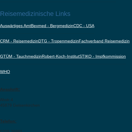
Reisemedizinische Links
Auswärtiges Amt
Bexmed - Bergmedizin
CDC - USA
CRM - Reisemedizin
DTG - Tropenmedizin
Fachverband Reisemedizin
GTÜM - Tauchmedizin
Robert-Koch-Institut
STIKO - Impfkommission
WHO
Anschrift:
Ahstr.4
45879 Gelsenkirchen
Telefon:
0209 26981